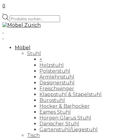
0
Products
search
Möbel
Stuhl
+
Holzstuhl
Polsterstuhl
Armlehnstuhl
Designerstuhl
Freischwinger
Klappstuhl & Stapelstuhl
Bürostuhl
Hocker & Barhocker
Eames Stuhl
Horgen Glarus Stuhl
Dänischer Stuhl
Gartenstuhl/Liegestuhl
Tisch