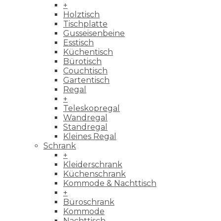
+
Holztisch
Tischplatte
Gusseisenbeine
Esstisch
Küchentisch
Bürotisch
Couchtisch
Gartentisch
Regal
+
Teleskopregal
Wandregal
Standregal
Kleines Regal
Schrank
+
Kleiderschrank
Küchenschrank
Kommode & Nachttisch
+
Büroschrank
Kommode
Nachttisch