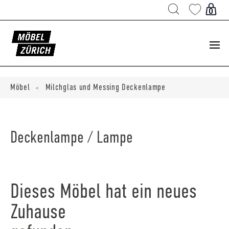
Products
search
0
ducts
ch
Möbel
Milchglas und Messing Deckenlampe
<
Deckenlampe / Lampe
Dieses Möbel hat ein neues
Zuhause