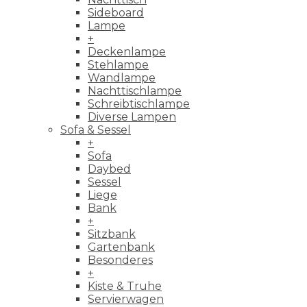
Sideboard
Lampe
+
Deckenlampe
Stehlampe
Wandlampe
Nachttischlampe
Schreibtischlampe
Diverse Lampen
Sofa & Sessel
+
Sofa
Daybed
Sessel
Liege
Bank
+
Sitzbank
Gartenbank
Besonderes
+
Kiste & Truhe
Servierwagen