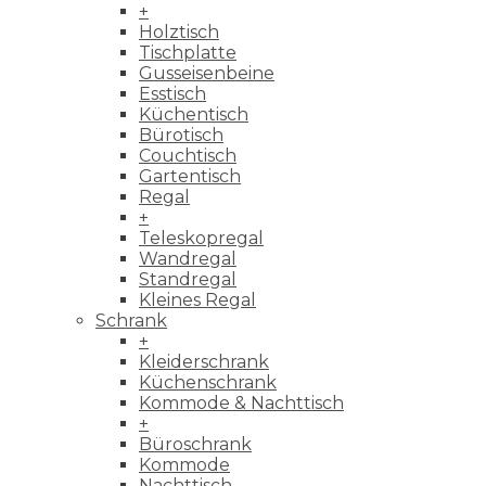
+
Holztisch
Tischplatte
Gusseisenbeine
Esstisch
Küchentisch
Bürotisch
Couchtisch
Gartentisch
Regal
+
Teleskopregal
Wandregal
Standregal
Kleines Regal
Schrank
+
Kleiderschrank
Küchenschrank
Kommode & Nachttisch
+
Büroschrank
Kommode
Nachttisch