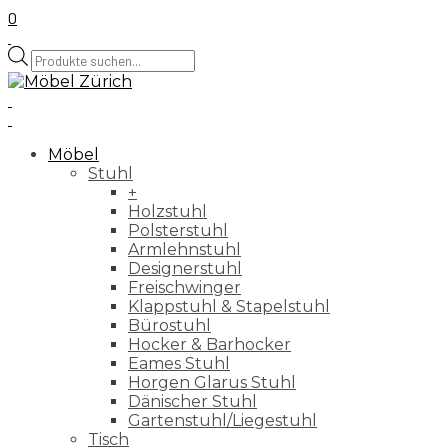
0
Products
search
Möbel
Stuhl
+
Holzstuhl
Polsterstuhl
Armlehnstuhl
Designerstuhl
Freischwinger
Klappstuhl & Stapelstuhl
Bürostuhl
Hocker & Barhocker
Eames Stuhl
Horgen Glarus Stuhl
Dänischer Stuhl
Gartenstuhl/Liegestuhl
Tisch