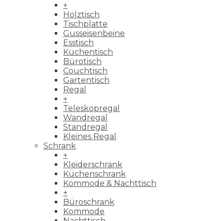
+
Holztisch
Tischplatte
Gusseisenbeine
Esstisch
Küchentisch
Bürotisch
Couchtisch
Gartentisch
Regal
+
Teleskopregal
Wandregal
Standregal
Kleines Regal
Schrank
+
Kleiderschrank
Küchenschrank
Kommode & Nachttisch
+
Büroschrank
Kommode
Nachttisch