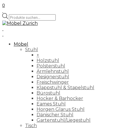
0
Products
search
Möbel
Stuhl
+
Holzstuhl
Polsterstuhl
Armlehnstuhl
Designerstuhl
Freischwinger
Klappstuhl & Stapelstuhl
Bürostuhl
Hocker & Barhocker
Eames Stuhl
Horgen Glarus Stuhl
Dänischer Stuhl
Gartenstuhl/Liegestuhl
Tisch