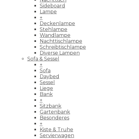
Sideboard
Lampe
+
Deckenlampe
Stehlampe
Wandlampe
Nachttischlampe
Schreibtischlampe
Diverse Lampen
Sofa & Sessel
+
Sofa
Daybed
Sessel
Liege
Bank
+
Sitzbank
Gartenbank
Besonderes
+
Kiste & Truhe
Servierwagen