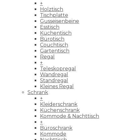
+
Holztisch
Tischplatte
Gusseisenbeine
Esstisch
Küchentisch
Bürotisch
Couchtisch
Gartentisch
Regal
+
Teleskopregal
Wandregal
Standregal
Kleines Regal
Schrank
+
Kleiderschrank
Küchenschrank
Kommode & Nachttisch
+
Büroschrank
Kommode
Nachttisch