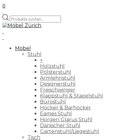
0
Products
search
Möbel
Stuhl
+
Holzstuhl
Polsterstuhl
Armlehnstuhl
Designerstuhl
Freischwinger
Klappstuhl & Stapelstuhl
Bürostuhl
Hocker & Barhocker
Eames Stuhl
Horgen Glarus Stuhl
Dänischer Stuhl
Gartenstuhl/Liegestuhl
Tisch