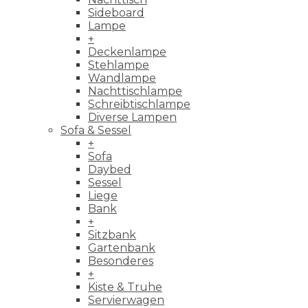
Sideboard
Lampe
+
Deckenlampe
Stehlampe
Wandlampe
Nachttischlampe
Schreibtischlampe
Diverse Lampen
Sofa & Sessel
+
Sofa
Daybed
Sessel
Liege
Bank
+
Sitzbank
Gartenbank
Besonderes
+
Kiste & Truhe
Servierwagen