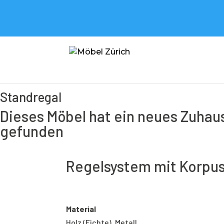
Möbel
<
Möbel
<
Regal
<
Standregal
<
Regelsystem mit Korpus
Standregal
Dieses Möbel hat ein neues Zuhau
gefunden
Regelsystem mit Korpu
Material
Holz (Fichte), Metall