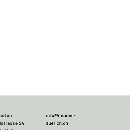
eiten
info@moebel-
dstrasse 24
zuerich.ch