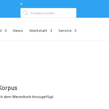
0
Products
search
l
News
Werkstatt
Service
Korpus
ich dem Warenkorb hinzugefügt.