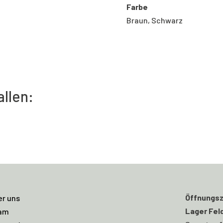
Farbe
Braun, Schwarz
allen:
Öffnungsz
er uns
Lager Fel
am