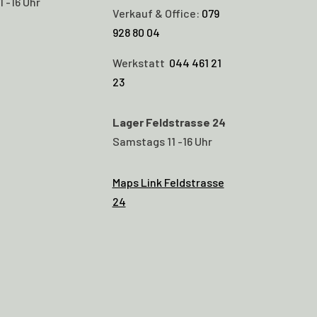
 -16 Uhr
Verkauf & Office:
079
928 80 04
Werkstatt
044 461 21
23
Lager Feldstrasse 24
Samstags 11 -16 Uhr
Maps Link Feldstrasse
24