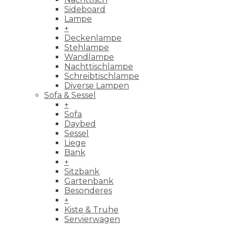
Sideboard
Lampe
+
Deckenlampe
Stehlampe
Wandlampe
Nachttischlampe
Schreibtischlampe
Diverse Lampen
Sofa & Sessel
+
Sofa
Daybed
Sessel
Liege
Bank
+
Sitzbank
Gartenbank
Besonderes
+
Kiste & Truhe
Servierwagen