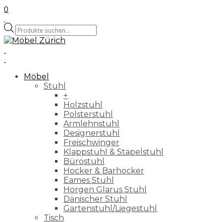
0
Products
search
Möbel
Stuhl
+
Holzstuhl
Polsterstuhl
Armlehnstuhl
Designerstuhl
Freischwinger
Klappstuhl & Stapelstuhl
Bürostuhl
Hocker & Barhocker
Eames Stuhl
Horgen Glarus Stuhl
Dänischer Stuhl
Gartenstuhl/Liegestuhl
Tisch