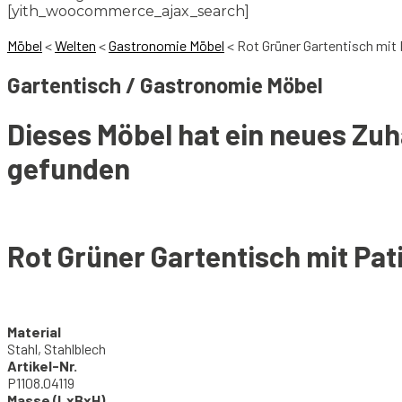
[yith_woocommerce_ajax_search]
Möbel
<
Welten
<
Gastronomie Möbel
<
Rot Grüner Gartentisch mit
Gartentisch / Gastronomie Möbel
Dieses Möbel hat ein neues Zu
gefunden
Rot Grüner Gartentisch mit Pat
Material
Stahl, Stahlblech
Artikel-Nr.
P1108.04119
Masse (LxBxH)