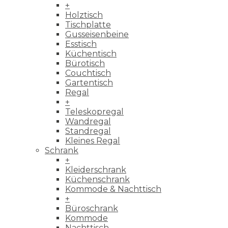
+
Holztisch
Tischplatte
Gusseisenbeine
Esstisch
Küchentisch
Bürotisch
Couchtisch
Gartentisch
Regal
+
Teleskopregal
Wandregal
Standregal
Kleines Regal
Schrank
+
Kleiderschrank
Küchenschrank
Kommode & Nachttisch
+
Büroschrank
Kommode
Nachttisch