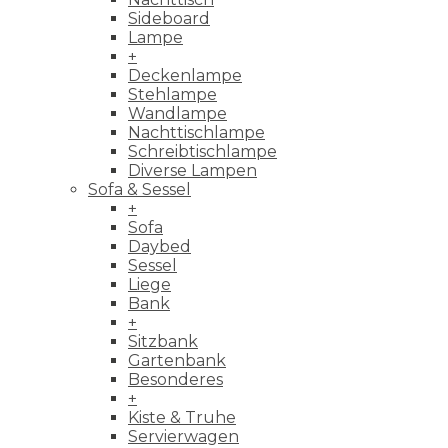
Sideboard
Lampe
+
Deckenlampe
Stehlampe
Wandlampe
Nachttischlampe
Schreibtischlampe
Diverse Lampen
Sofa & Sessel
+
Sofa
Daybed
Sessel
Liege
Bank
+
Sitzbank
Gartenbank
Besonderes
+
Kiste & Truhe
Servierwagen