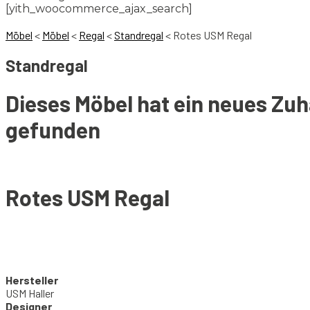
[yith_woocommerce_ajax_search]
Möbel
<
Möbel
<
Regal
<
Standregal
<
Rotes USM Regal
Standregal
Dieses Möbel hat ein neues Zu
gefunden
Rotes USM Regal
Hersteller
USM Haller
Designer