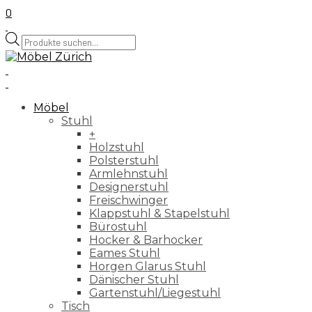
0
Products
search
Möbel
Stuhl
+
Holzstuhl
Polsterstuhl
Armlehnstuhl
Designerstuhl
Freischwinger
Klappstuhl & Stapelstuhl
Bürostuhl
Hocker & Barhocker
Eames Stuhl
Horgen Glarus Stuhl
Dänischer Stuhl
Gartenstuhl/Liegestuhl
Tisch