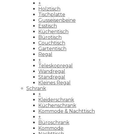
+
Holztisch
Tischplatte
Gusseisenbeine
Esstisch
Küchentisch
Bürotisch
Couchtisch
Gartentisch
Regal
+
Teleskopregal
Wandregal
Standregal
Kleines Regal
Schrank
+
Kleiderschrank
Küchenschrank
Kommode & Nachttisch
+
Büroschrank
Kommode
Nachttisch