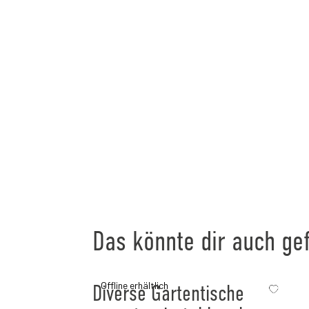
Das könnte dir auch gef
Offline erhältlich
Diverse Gartentische