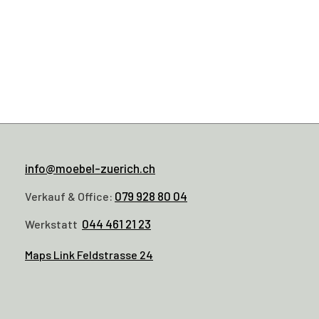
info@moebel-zuerich.ch
079 928 80 04
Verkauf & Office:
044 461 21 23
Werkstatt
Maps Link Feldstrasse 24