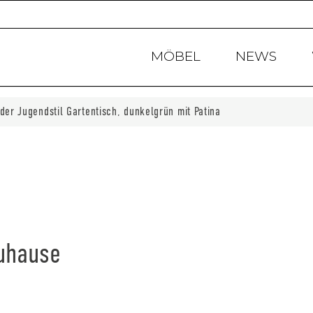
Products
search
MÖBEL
NEWS
der Jugendstil Gartentisch, dunkelgrün mit Patina
Zuhause