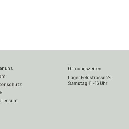
er uns
Öffnungszeiten
am
Lager Feldstrasse 24
Samstag 11 -16 Uhr
tenschutz
B
pressum