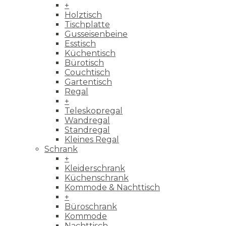
+
Holztisch
Tischplatte
Gusseisenbeine
Esstisch
Küchentisch
Bürotisch
Couchtisch
Gartentisch
Regal
+
Teleskopregal
Wandregal
Standregal
Kleines Regal
Schrank
+
Kleiderschrank
Küchenschrank
Kommode & Nachttisch
+
Büroschrank
Kommode
Nachttisch