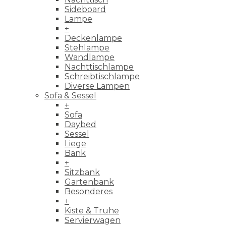
Sideboard
Lampe
+
Deckenlampe
Stehlampe
Wandlampe
Nachttischlampe
Schreibtischlampe
Diverse Lampen
Sofa & Sessel
+
Sofa
Daybed
Sessel
Liege
Bank
+
Sitzbank
Gartenbank
Besonderes
+
Kiste & Truhe
Servierwagen