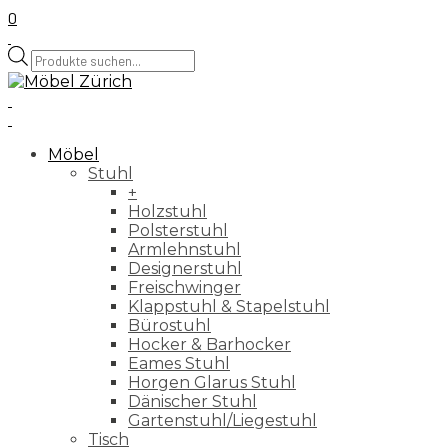
0
Products
search
Möbel
Stuhl
+
Holzstuhl
Polsterstuhl
Armlehnstuhl
Designerstuhl
Freischwinger
Klappstuhl & Stapelstuhl
Bürostuhl
Hocker & Barhocker
Eames Stuhl
Horgen Glarus Stuhl
Dänischer Stuhl
Gartenstuhl/Liegestuhl
Tisch