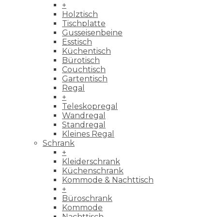
+
Holztisch
Tischplatte
Gusseisenbeine
Esstisch
Küchentisch
Bürotisch
Couchtisch
Gartentisch
Regal
+
Teleskopregal
Wandregal
Standregal
Kleines Regal
Schrank
+
Kleiderschrank
Küchenschrank
Kommode & Nachttisch
+
Büroschrank
Kommode
Nachttisch