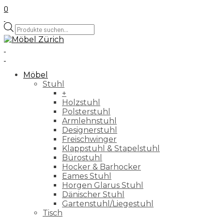
0
Products
search
Möbel
Stuhl
+
Holzstuhl
Polsterstuhl
Armlehnstuhl
Designerstuhl
Freischwinger
Klappstuhl & Stapelstuhl
Bürostuhl
Hocker & Barhocker
Eames Stuhl
Horgen Glarus Stuhl
Dänischer Stuhl
Gartenstuhl/Liegestuhl
Tisch