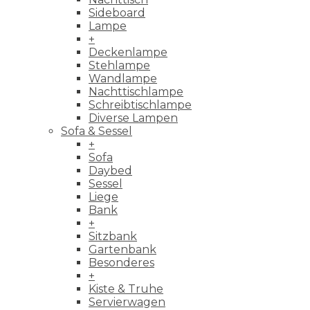
Sideboard
Lampe
+
Deckenlampe
Stehlampe
Wandlampe
Nachttischlampe
Schreibtischlampe
Diverse Lampen
Sofa & Sessel
+
Sofa
Daybed
Sessel
Liege
Bank
+
Sitzbank
Gartenbank
Besonderes
+
Kiste & Truhe
Servierwagen