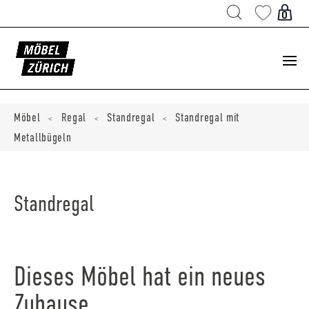
Products
search
0
ducts
ch
Möbel
Regal
Standregal
Standregal mit
<
<
<
Metallbügeln
Standregal
Dieses Möbel hat ein neues
Zuhause