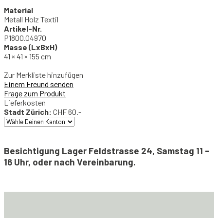
Material
Metall Holz Textil
Artikel-Nr.
P1800.04970
Masse (LxBxH)
41 × 41 × 155 cm
Zur Merkliste hinzufügen
Einem Freund senden
Frage zum Produkt
Lieferkosten
Stadt Zürich:
CHF 60.-
Besichtigung Lager Feldstrasse 24, Samstag 11 -
16 Uhr, oder nach Vereinbarung.
Stehlampe
mit
textilem
Lampenschirm
Menge