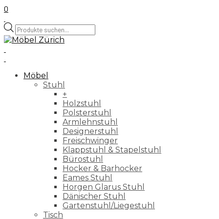
0
Products
search
Möbel
Stuhl
+
Holzstuhl
Polsterstuhl
Armlehnstuhl
Designerstuhl
Freischwinger
Klappstuhl & Stapelstuhl
Bürostuhl
Hocker & Barhocker
Eames Stuhl
Horgen Glarus Stuhl
Dänischer Stuhl
Gartenstuhl/Liegestuhl
Tisch