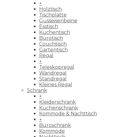
+
Holztisch
Tischplatte
Gusseisenbeine
Esstisch
Küchentisch
Bürotisch
Couchtisch
Gartentisch
Regal
+
Teleskopregal
Wandregal
Standregal
Kleines Regal
Schrank
+
Kleiderschrank
Küchenschrank
Kommode & Nachttisch
+
Büroschrank
Kommode
Nachttisch