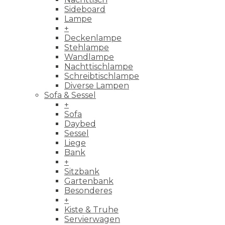
Sideboard
Lampe
+
Deckenlampe
Stehlampe
Wandlampe
Nachttischlampe
Schreibtischlampe
Diverse Lampen
Sofa & Sessel
+
Sofa
Daybed
Sessel
Liege
Bank
+
Sitzbank
Gartenbank
Besonderes
+
Kiste & Truhe
Servierwagen