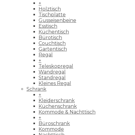
+
Holztisch
Tischplatte
Gusseisenbeine
Esstisch
Küchentisch
Bürotisch
Couchtisch
Gartentisch
Regal
+
Teleskopregal
Wandregal
Standregal
Kleines Regal
Schrank
+
Kleiderschrank
Küchenschrank
Kommode & Nachttisch
+
Büroschrank
Kommode
Nachttisch