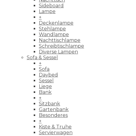
Sideboard
Lampe
+
Deckenlampe
Stehlampe
Wandlampe
Nachttischlampe
Schreibtischlampe
Diverse Lampen
Sofa & Sessel
+
Sofa
Daybed
Sessel
Liege
Bank
+
Sitzbank
Gartenbank
Besonderes
+
Kiste & Truhe
Servierwagen