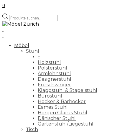
0
Products
search
Möbel
Stuhl
+
Holzstuhl
Polsterstuhl
Armlehnstuhl
Designerstuhl
Freischwinger
Klappstuhl & Stapelstuhl
Bürostuhl
Hocker & Barhocker
Eames Stuhl
Horgen Glarus Stuhl
Dänischer Stuhl
Gartenstuhl/Liegestuhl
Tisch