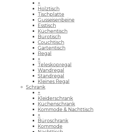
+
Holztisch
Tischplatte
Gusseisenbeine
Esstisch
Küchentisch
Bürotisch
Couchtisch
Gartentisch
Regal
+
Teleskopregal
Wandregal
Standregal
Kleines Regal
Schrank
+
Kleiderschrank
Küchenschrank
Kommode & Nachttisch
+
Büroschrank
Kommode
Nachttisch