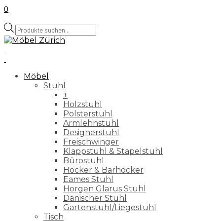
0
Products
search
Möbel
Stuhl
+
Holzstuhl
Polsterstuhl
Armlehnstuhl
Designerstuhl
Freischwinger
Klappstuhl & Stapelstuhl
Bürostuhl
Hocker & Barhocker
Eames Stuhl
Horgen Glarus Stuhl
Dänischer Stuhl
Gartenstuhl/Liegestuhl
Tisch