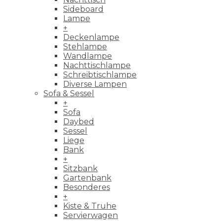
Sideboard
Lampe
+
Deckenlampe
Stehlampe
Wandlampe
Nachttischlampe
Schreibtischlampe
Diverse Lampen
Sofa & Sessel
+
Sofa
Daybed
Sessel
Liege
Bank
+
Sitzbank
Gartenbank
Besonderes
+
Kiste & Truhe
Servierwagen