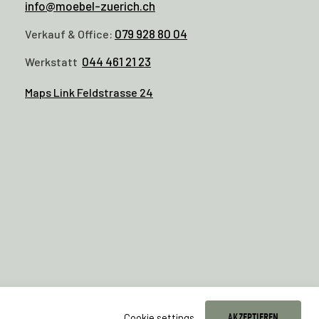
info@moebel-zuerich.ch
079 928 80 04
Verkauf & Office:
044 461 21 23
Werkstatt
Maps Link Feldstrasse 24
Cookie settings
AKZEPTIEREN