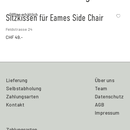
Offline erhältlich
Sitzkissen für Eames Side Chair
Feldstrasse 24
CHF
49.-
Lieferung
Über uns
Selbstabholung
Team
Zahlungsarten
Datenschutz
Kontakt
AGB
Impressum
Zahlungsarten