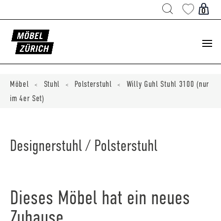
Products
search
0
ducts
ch
Möbel
Stuhl
Polsterstuhl
Willy Guhl Stuhl 3100 (nur
<
<
<
im 4er Set)
Designerstuhl / Polsterstuhl
Dieses Möbel hat ein neues
Zuhause