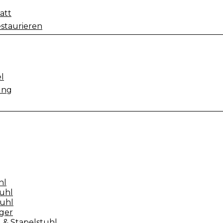
att
staurieren
l
ung
hl
uhl
tuhl
ger
 & Stapelstuhl