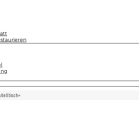
att
staurieren
l
ung
itelltisch»