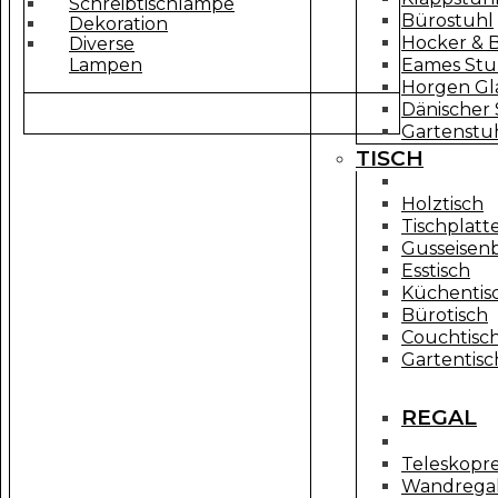
Schreibtischlampe
Bürostuhl
Dekoration
Hocker & 
Diverse
Lampen
Eames Stu
Horgen Gl
Dänischer 
Gartenstuh
TISCH
Holztisch
Tischplatt
Gusseisen
Esstisch
Küchentis
Bürotisch
Couchtisc
Gartentisc
REGAL
Teleskopr
Wandrega