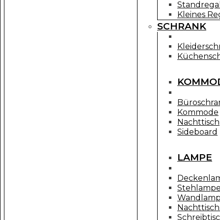
Standrega
Kleines Re
SCHRANK
Kleidersch
Küchensc
KOMMOD
Büroschra
Kommode
Nachttisch
Sideboard
LAMPE
Deckenla
Stehlamp
Wandlam
Nachttisc
Schreibti