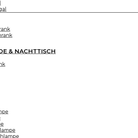
l
gal
rank
hrank
E & NACHTTISCH
nk
mpe
e
pe
hlampe
schlampe