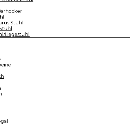
Barhocker
hl
arus Stuhl
Stuhl
l/Liegestuhl
e
beine
ch
h
h
egal
l