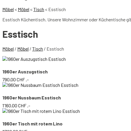
Möbel
<
Möbel
<
Tisch
<
Esstisch
Esstisch Küchentisch. Unsere Wohnzimmer oder Küchentische gibt e
Esstisch
Möbel
/
Möbel
/
Tisch
/ Esstisch
1960er Auszugstisch
790.00
CHF
.-
1960er Nussbaum Esstisch
1'160.00
CHF
.-
1960er Tisch mit rotem Lino