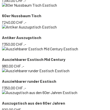
1'390.00
CHF
.-
60er Nussbaum Tisch
1'240.00
CHF
.-
Antiker Auszugstisch
1'350.00
CHF
.-
Ausziehbarer Esstisch Mid Century
980.00
CHF
.-
Ausziehbarer runder Esstisch
1'350.00
CHF
.-
Auszugstisch aus den 60er Jahren
920.00
CHF
.-