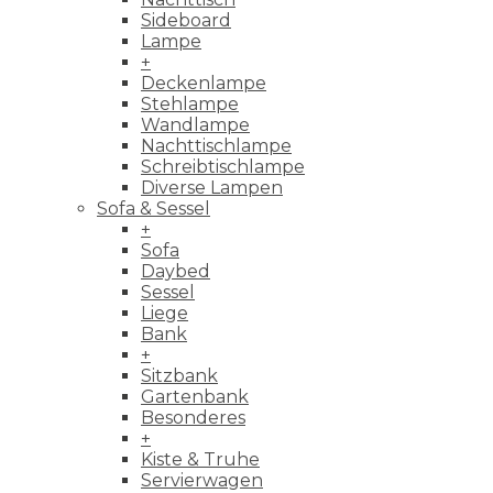
Sideboard
Lampe
+
Deckenlampe
Stehlampe
Wandlampe
Nachttischlampe
Schreibtischlampe
Diverse Lampen
Sofa & Sessel
+
Sofa
Daybed
Sessel
Liege
Bank
+
Sitzbank
Gartenbank
Besonderes
+
Kiste & Truhe
Servierwagen