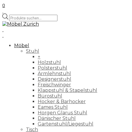
0
Products
search
Möbel
Stuhl
+
Holzstuhl
Polsterstuhl
Armlehnstuhl
Designerstuhl
Freischwinger
Klappstuhl & Stapelstuhl
Bürostuhl
Hocker & Barhocker
Eames Stuhl
Horgen Glarus Stuhl
Dänischer Stuhl
Gartenstuhl/Liegestuhl
Tisch