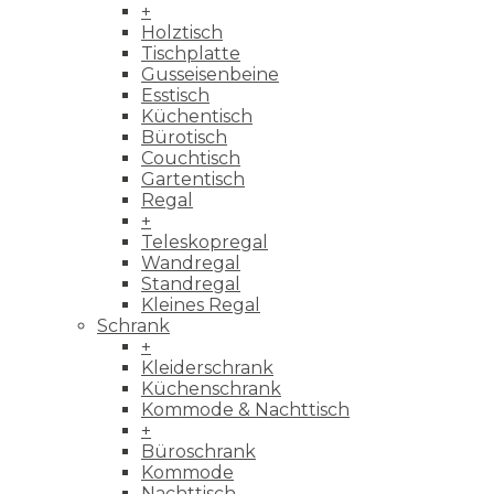
+
Holztisch
Tischplatte
Gusseisenbeine
Esstisch
Küchentisch
Bürotisch
Couchtisch
Gartentisch
Regal
+
Teleskopregal
Wandregal
Standregal
Kleines Regal
Schrank
+
Kleiderschrank
Küchenschrank
Kommode & Nachttisch
+
Büroschrank
Kommode
Nachttisch