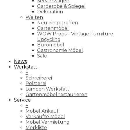
Servierwagen
Garderobe & Spiegel
Dekoration
Welten
Neu eingetroffen
Gartenmöbel
WOW Props – Vintage Furniture
Upcycling
Büromöbel
Gastronomie Möbel
Sale
News
Werkstatt
+
Schreinerei
Polsterei
Lampen Werkstatt
Gartenmöbel restaurieren
Service
+
Möbel Ankauf
Verkaufte Möbel
Möbel Vermietung
Merkliste