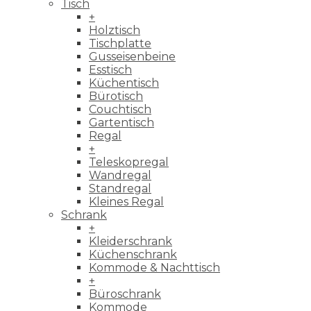
Tisch
+
Holztisch
Tischplatte
Gusseisenbeine
Esstisch
Küchentisch
Bürotisch
Couchtisch
Gartentisch
Regal
+
Teleskopregal
Wandregal
Standregal
Kleines Regal
Schrank
+
Kleiderschrank
Küchenschrank
Kommode & Nachttisch
+
Büroschrank
Kommode