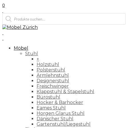
0
Products
search
Möbel
Stuhl
+
Holzstuhl
Polsterstuhl
Armlehnstuhl
Designerstuhl
Freischwinger
Klappstuhl & Stapelstuhl
Bürostuhl
Hocker & Barhocker
Eames Stuhl
Horgen Glarus Stuhl
Dänischer Stuhl
Gartenstuhl/Liegestuhl