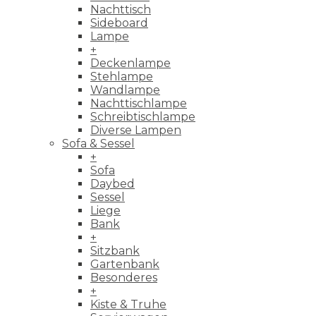
Nachttisch
Sideboard
Lampe
+
Deckenlampe
Stehlampe
Wandlampe
Nachttischlampe
Schreibtischlampe
Diverse Lampen
Sofa & Sessel
+
Sofa
Daybed
Sessel
Liege
Bank
+
Sitzbank
Gartenbank
Besonderes
+
Kiste & Truhe