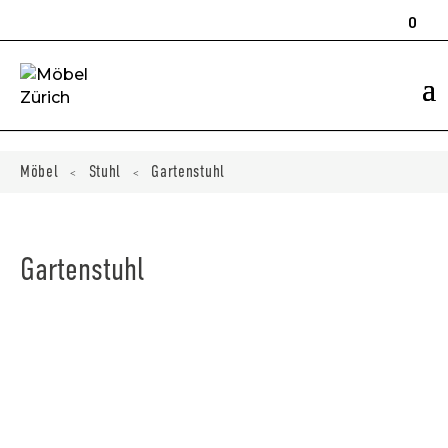
Products
search
0
ducts
ch
Möbel
Stuhl
Gartenstuhl
<
<
Gartenstuhl