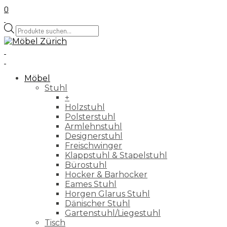
0
Products
search
Möbel
Stuhl
+
Holzstuhl
Polsterstuhl
Armlehnstuhl
Designerstuhl
Freischwinger
Klappstuhl & Stapelstuhl
Bürostuhl
Hocker & Barhocker
Eames Stuhl
Horgen Glarus Stuhl
Dänischer Stuhl
Gartenstuhl/Liegestuhl
Tisch