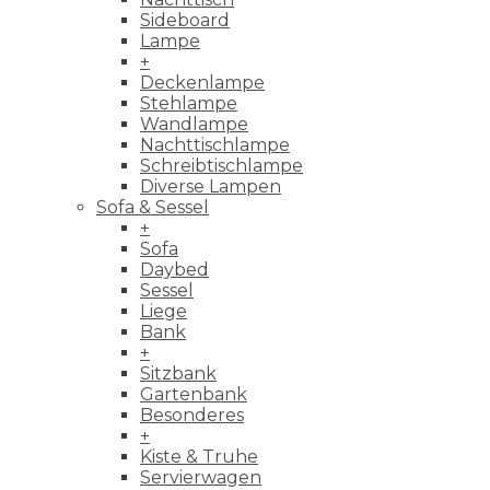
Sideboard
Lampe
+
Deckenlampe
Stehlampe
Wandlampe
Nachttischlampe
Schreibtischlampe
Diverse Lampen
Sofa & Sessel
+
Sofa
Daybed
Sessel
Liege
Bank
+
Sitzbank
Gartenbank
Besonderes
+
Kiste & Truhe
Servierwagen