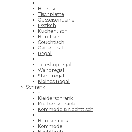
+
Holztisch
Tischplatte
Gusseisenbeine
Esstisch
Küchentisch
Bürotisch
Couchtisch
Gartentisch
Regal
+
Teleskopregal
Wandregal
Standregal
Kleines Regal
Schrank
+
Kleiderschrank
Küchenschrank
Kommode & Nachttisch
+
Büroschrank
Kommode
Nachttisch