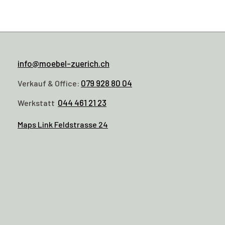
info@moebel-zuerich.ch
079 928 80 04
Verkauf & Office:
044 461 21 23
Werkstatt
Maps Link Feldstrasse 24