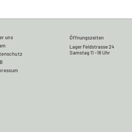
er uns
Öffnungszeiten
am
Lager Feldstrasse 24
Samstag 11 -16 Uhr
tenschutz
B
pressum