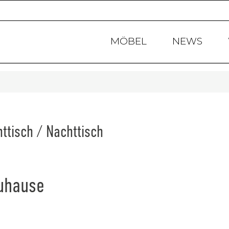
Products
search
MÖBEL
NEWS
isch / Nachttisch
Zuhause