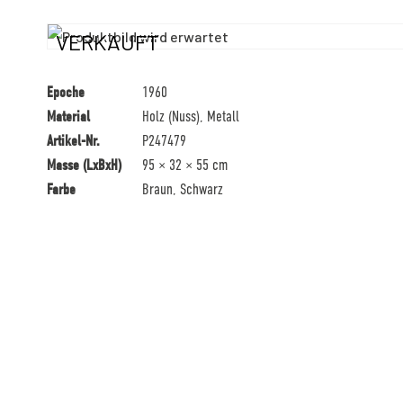
VERKAUFT
Epoche
1960
Material
Holz (Nuss), Metall
Artikel-Nr.
P247479
Masse (LxBxH)
95 × 32 × 55 cm
Farbe
Braun, Schwarz