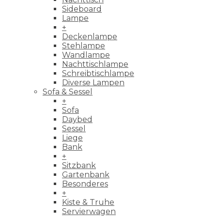
Sideboard
Lampe
+
Deckenlampe
Stehlampe
Wandlampe
Nachttischlampe
Schreibtischlampe
Diverse Lampen
Sofa & Sessel
+
Sofa
Daybed
Sessel
Liege
Bank
+
Sitzbank
Gartenbank
Besonderes
+
Kiste & Truhe
Servierwagen