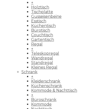
+
Holztisch
Tischplatte
Gusseisenbeine
Esstisch
Küchentisch
Bürotisch
Couchtisch
Gartentisch
Regal
+
Teleskopregal
Wandregal
Standregal
Kleines Regal
Schrank
+
Kleiderschrank
Küchenschrank
Kommode & Nachttisch
+
Büroschrank
Kommode
Nachttisch