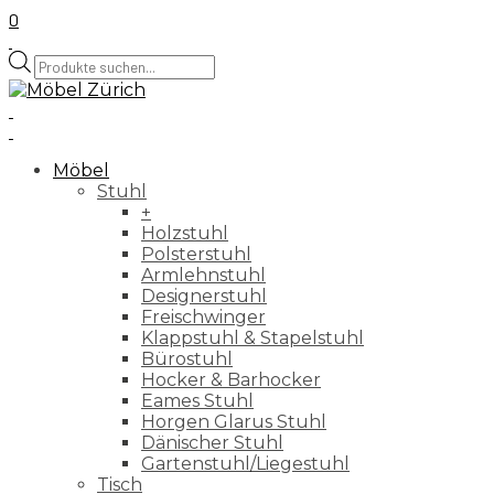
0
Products
search
Möbel
Stuhl
+
Holzstuhl
Polsterstuhl
Armlehnstuhl
Designerstuhl
Freischwinger
Klappstuhl & Stapelstuhl
Bürostuhl
Hocker & Barhocker
Eames Stuhl
Horgen Glarus Stuhl
Dänischer Stuhl
Gartenstuhl/Liegestuhl
Tisch