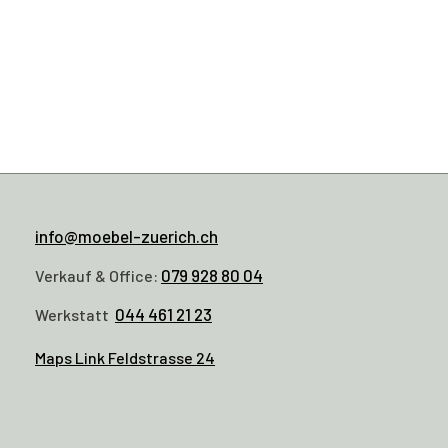
info@moebel-zuerich.ch
079 928 80 04
Verkauf & Office:
044 461 21 23
Werkstatt
Maps Link Feldstrasse 24