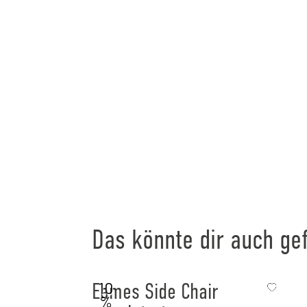
Das könnte dir auch gef
10
Eames Side Chair
%