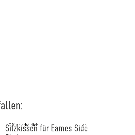
allen:
Offline erhältlich
Sitzkissen für Eames Side