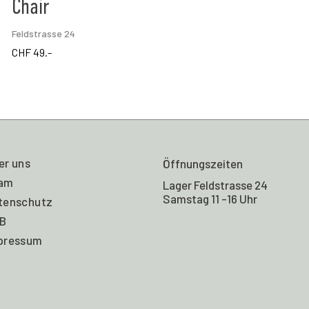
Chair
Feldstrasse 24
CHF
49.-
er uns
Öffnungszeiten
am
Lager Feldstrasse 24
Samstag 11 -16 Uhr
tenschutz
B
pressum