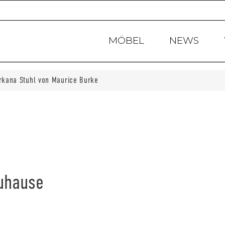
Products
search
MÖBEL
NEWS
rkana Stuhl von Maurice Burke
Zuhause