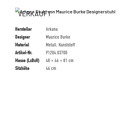
VERKAUFT
Hersteller
Arkana
Designer
Maurice Burke
Material
Metall, Kunststoff
Artikel-Nr.
P1204.03700
Masse (LxBxH)
48 × 46 × 81 cm
Sitzhöhe
46 cm