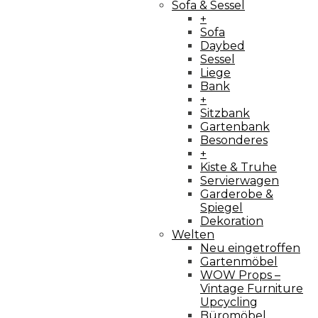
Sofa & Sessel
+
Sofa
Daybed
Sessel
Liege
Bank
+
Sitzbank
Gartenbank
Besonderes
+
Kiste & Truhe
Servierwagen
Garderobe &
Spiegel
Dekoration
Welten
Neu eingetroffen
Gartenmöbel
WOW Props –
Vintage Furniture
Upcycling
Büromöbel