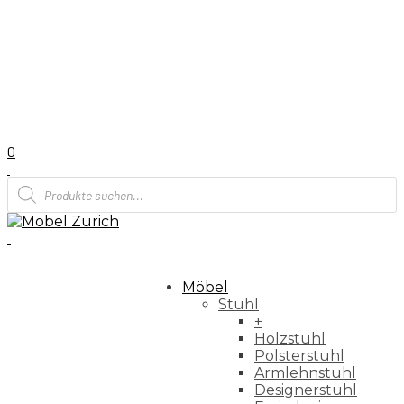
0
Products
search
Möbel
Stuhl
+
Holzstuhl
Polsterstuhl
Armlehnstuhl
Designerstuhl