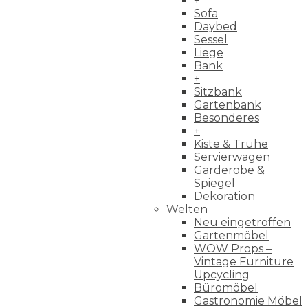
+
Sofa
Daybed
Sessel
Liege
Bank
+
Sitzbank
Gartenbank
Besonderes
+
Kiste & Truhe
Servierwagen
Garderobe &
Spiegel
Dekoration
Welten
Neu eingetroffen
Gartenmöbel
WOW Props –
Vintage Furniture
Upcycling
Büromöbel
Gastronomie Möbel