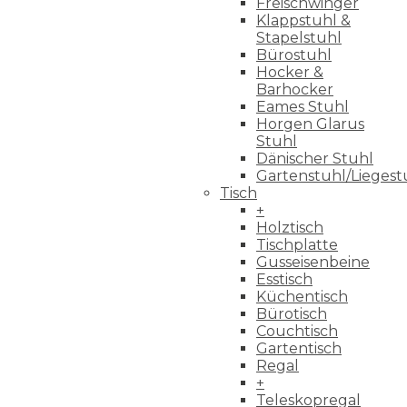
Freischwinger
Klappstuhl &
Stapelstuhl
Bürostuhl
Hocker &
Barhocker
Eames Stuhl
Horgen Glarus
Stuhl
Dänischer Stuhl
Gartenstuhl/Liegest
Tisch
+
Holztisch
Tischplatte
Gusseisenbeine
Esstisch
Küchentisch
Bürotisch
Couchtisch
Gartentisch
Regal
+
Teleskopregal