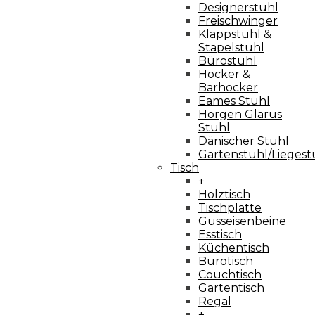
Designerstuhl
Freischwinger
Klappstuhl &
Stapelstuhl
Bürostuhl
Hocker &
Barhocker
Eames Stuhl
Horgen Glarus
Stuhl
Dänischer Stuhl
Gartenstuhl/Liegest
Tisch
+
Holztisch
Tischplatte
Gusseisenbeine
Esstisch
Küchentisch
Bürotisch
Couchtisch
Gartentisch
Regal
+