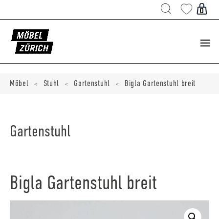
Products
search
0
ducts
ch
Möbel
Stuhl
Gartenstuhl
Bigla Gartenstuhl breit
<
<
<
Gartenstuhl
Bigla Gartenstuhl breit