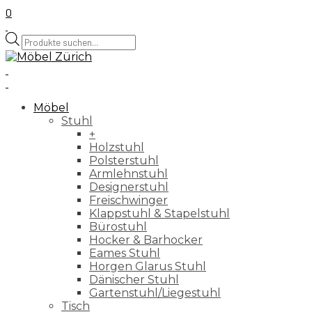
0
Products
search
Möbel
Stuhl
+
Holzstuhl
Polsterstuhl
Armlehnstuhl
Designerstuhl
Freischwinger
Klappstuhl & Stapelstuhl
Bürostuhl
Hocker & Barhocker
Eames Stuhl
Horgen Glarus Stuhl
Dänischer Stuhl
Gartenstuhl/Liegestuhl
Tisch