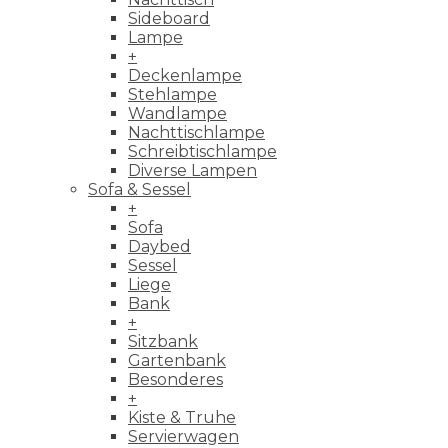
Sideboard
Lampe
+
Deckenlampe
Stehlampe
Wandlampe
Nachttischlampe
Schreibtischlampe
Diverse Lampen
Sofa & Sessel
+
Sofa
Daybed
Sessel
Liege
Bank
+
Sitzbank
Gartenbank
Besonderes
+
Kiste & Truhe
Servierwagen