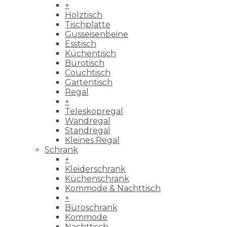
+
Holztisch
Tischplatte
Gusseisenbeine
Esstisch
Küchentisch
Bürotisch
Couchtisch
Gartentisch
Regal
+
Teleskopregal
Wandregal
Standregal
Kleines Regal
Schrank
+
Kleiderschrank
Küchenschrank
Kommode & Nachttisch
+
Büroschrank
Kommode
Nachttisch