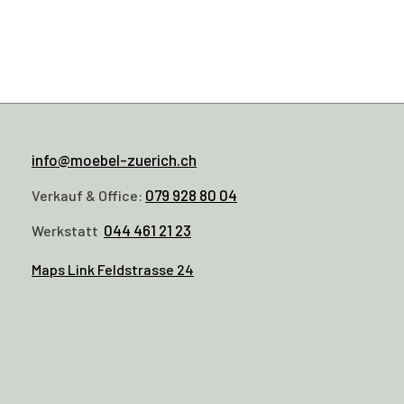
info@moebel-zuerich.ch
079 928 80 04
Verkauf & Office:
044 461 21 23
Werkstatt
Maps Link Feldstrasse 24