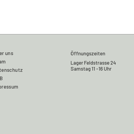
er uns
Öffnungszeiten
am
Lager Feldstrasse 24
Samstag 11 -16 Uhr
tenschutz
B
pressum