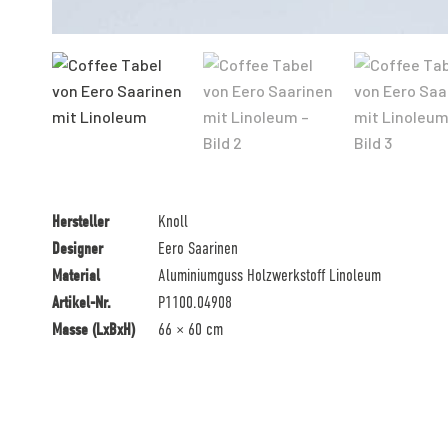
Hersteller
Knoll
Designer
Eero Saarinen
Material
Aluminiumguss Holzwerkstoff Linoleum
Artikel-Nr.
P1100.04908
Masse (LxBxH)
66 × 60 cm