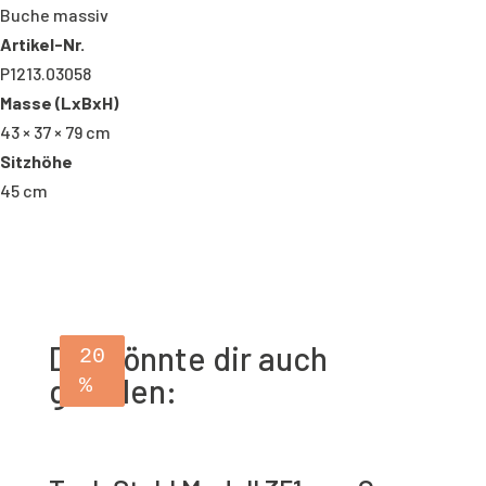
Buche massiv
Artikel-Nr.
P1213.03058
Masse (LxBxH)
43 × 37 × 79 cm
Sitzhöhe
45 cm
Das könnte dir auch
30
20
gefallen:
%
%