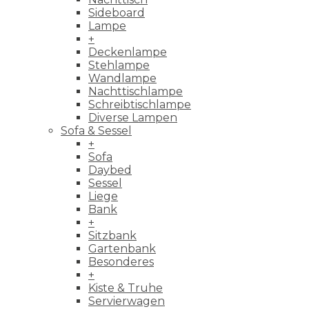
Sideboard
Lampe
+
Deckenlampe
Stehlampe
Wandlampe
Nachttischlampe
Schreibtischlampe
Diverse Lampen
Sofa & Sessel
+
Sofa
Daybed
Sessel
Liege
Bank
+
Sitzbank
Gartenbank
Besonderes
+
Kiste & Truhe
Servierwagen