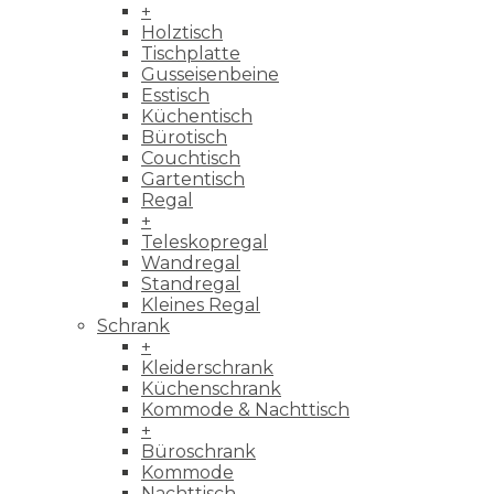
+
Holztisch
Tischplatte
Gusseisenbeine
Esstisch
Küchentisch
Bürotisch
Couchtisch
Gartentisch
Regal
+
Teleskopregal
Wandregal
Standregal
Kleines Regal
Schrank
+
Kleiderschrank
Küchenschrank
Kommode & Nachttisch
+
Büroschrank
Kommode
Nachttisch