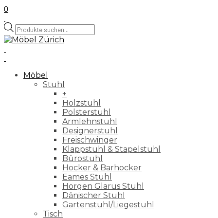
0
Products
search
Möbel
Stuhl
+
Holzstuhl
Polsterstuhl
Armlehnstuhl
Designerstuhl
Freischwinger
Klappstuhl & Stapelstuhl
Bürostuhl
Hocker & Barhocker
Eames Stuhl
Horgen Glarus Stuhl
Dänischer Stuhl
Gartenstuhl/Liegestuhl
Tisch