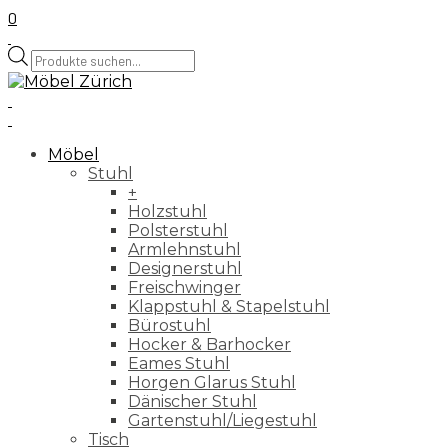
0
Products
search
Möbel
Stuhl
+
Holzstuhl
Polsterstuhl
Armlehnstuhl
Designerstuhl
Freischwinger
Klappstuhl & Stapelstuhl
Bürostuhl
Hocker & Barhocker
Eames Stuhl
Horgen Glarus Stuhl
Dänischer Stuhl
Gartenstuhl/Liegestuhl
Tisch