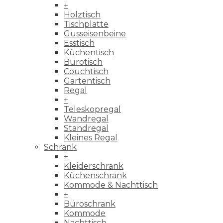
+
Holztisch
Tischplatte
Gusseisenbeine
Esstisch
Küchentisch
Bürotisch
Couchtisch
Gartentisch
Regal
+
Teleskopregal
Wandregal
Standregal
Kleines Regal
Schrank
+
Kleiderschrank
Küchenschrank
Kommode & Nachttisch
+
Büroschrank
Kommode
Nachttisch