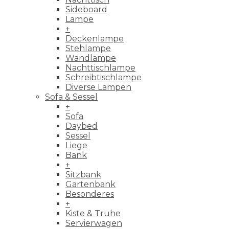
Sideboard
Lampe
+
Deckenlampe
Stehlampe
Wandlampe
Nachttischlampe
Schreibtischlampe
Diverse Lampen
Sofa & Sessel
+
Sofa
Daybed
Sessel
Liege
Bank
+
Sitzbank
Gartenbank
Besonderes
+
Kiste & Truhe
Servierwagen