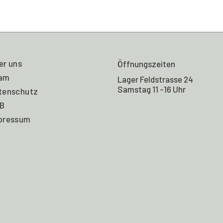
er uns
Öffnungszeiten
am
Lager Feldstrasse 24
Samstag 11 -16 Uhr
tenschutz
B
pressum