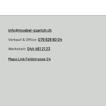
info@moebel-zuerich.ch
079 928 80 04
Verkauf & Office:
044 461 21 23
Werkstatt
Maps Link Feldstrasse 24