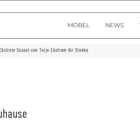
Products
search
MÖBEL
NEWS
Ekstrem Sessel von Terje Ekstrøm für Stokke
Zuhause