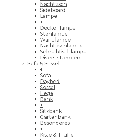
Nachttisch
Sideboard
Lampe
+
Deckenlampe
Stehlampe
Wandlampe
Nachttischlampe
Schreibtischlampe
Diverse Lampen
Sofa & Sessel
+
Sofa
Daybed
Sessel
Liege
Bank
+
Sitzbank
Gartenbank
Besonderes
+
Kiste & Truhe