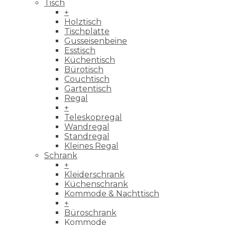
Tisch
+
Holztisch
Tischplatte
Gusseisenbeine
Esstisch
Küchentisch
Bürotisch
Couchtisch
Gartentisch
Regal
+
Teleskopregal
Wandregal
Standregal
Kleines Regal
Schrank
+
Kleiderschrank
Küchenschrank
Kommode & Nachttisch
+
Büroschrank
Kommode