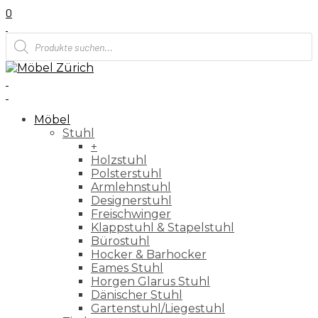
0
Products
search
Möbel
Stuhl
+
Holzstuhl
Polsterstuhl
Armlehnstuhl
Designerstuhl
Freischwinger
Klappstuhl & Stapelstuhl
Bürostuhl
Hocker & Barhocker
Eames Stuhl
Horgen Glarus Stuhl
Dänischer Stuhl
Gartenstuhl/Liegestuhl