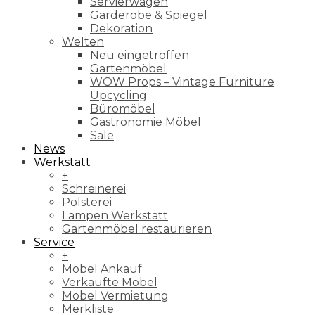
Servierwagen
Garderobe & Spiegel
Dekoration
Welten
Neu eingetroffen
Gartenmöbel
WOW Props – Vintage Furniture
Upcycling
Büromöbel
Gastronomie Möbel
Sale
News
Werkstatt
+
Schreinerei
Polsterei
Lampen Werkstatt
Gartenmöbel restaurieren
Service
+
Möbel Ankauf
Verkaufte Möbel
Möbel Vermietung
Merkliste