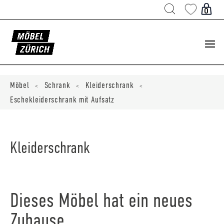
Products
search
0
ducts
ch
Möbel
Schrank
Kleiderschrank
<
<
<
Eschekleiderschrank mit Aufsatz
Kleiderschrank
Dieses Möbel hat ein neues
Zuhause