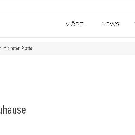
Products
search
MÖBEL
NEWS
h mit roter Platte
Zuhause