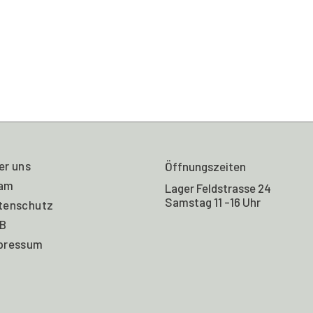
er uns
Öffnungszeiten
am
Lager Feldstrasse 24
Samstag 11 -16 Uhr
tenschutz
B
pressum