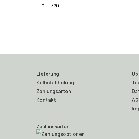
CHF
820
Lieferung
Üb
Selbstabholung
Te
Zahlungsarten
Da
Kontakt
AG
Im
Zahlungsarten