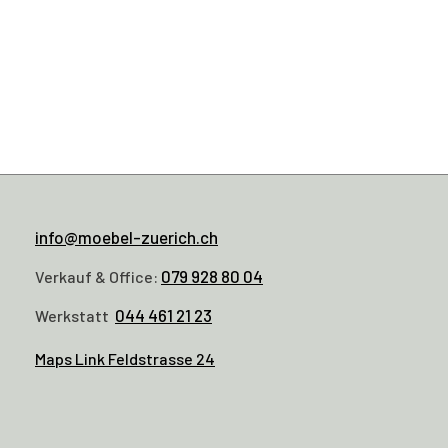
info@moebel-zuerich.ch
079 928 80 04
Verkauf & Office:
044 461 21 23
Werkstatt
Maps Link Feldstrasse 24