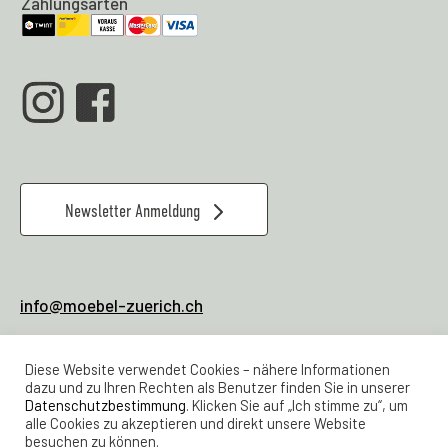
Zahlungsarten
Newsletter Anmeldung
info@moebel-zuerich.ch
079 928 80 04
Verkauf & Office:
Diese Website verwendet Cookies – nähere Informationen
044 461 21 23
Werkstatt
dazu und zu Ihren Rechten als Benutzer finden Sie in unserer
Datenschutzbestimmung
. Klicken Sie auf „Ich stimme zu“, um
alle Cookies zu akzeptieren und direkt unsere Website
Lager Feldstrasse 24
besuchen zu können.
Samstags 11 -16 Uhr