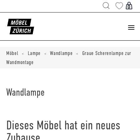
Products
search
0
ducts
ch
Möbel
Lampe
Wandlampe
Graue Scherenlampe zur
<
<
<
Wandmontage
Wandlampe
Dieses Möbel hat ein neues
Zuhause