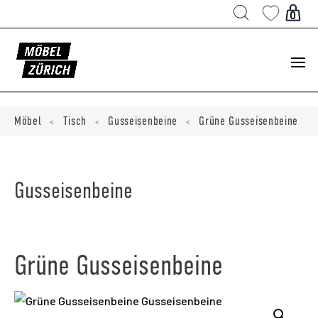
Products
search
0
ducts
ch
Möbel
Tisch
Gusseisenbeine
Grüne Gusseisenbeine
<
<
<
Gusseisenbeine
Grüne Gusseisenbeine