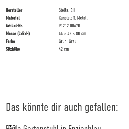
Hersteller
Stella, CH
Material
Kunststoff, Metall
Artikel-Nr.
P1212.00670
Masse (LxBxH)
44 × 42 × 80 cm
Farbe
Grün, Grau
Sitzhöhe
42 cm
Das könnte dir auch gefallen:
30
Bigla Gartenstuhl in Enzianblau