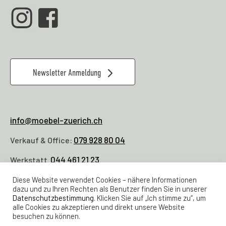
Newsletter Anmeldung
info@moebel-zuerich.ch
079 928 80 04
Verkauf & Office:
044 461 21 23
Werkstatt
Diese Website verwendet Cookies – nähere Informationen
Lager Feldstrasse 24
dazu und zu Ihren Rechten als Benutzer finden Sie in unserer
Samstags 11 -16 Uhr
Datenschutzbestimmung
. Klicken Sie auf „Ich stimme zu“, um
alle Cookies zu akzeptieren und direkt unsere Website
Maps Link Feldstrasse 24
besuchen zu können.