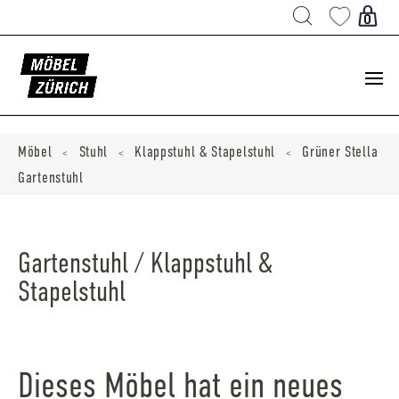
Products
search
0
ducts
ch
Möbel
Stuhl
Klappstuhl & Stapelstuhl
Grüner Stella
<
<
<
Gartenstuhl
Gartenstuhl / Klappstuhl &
Stapelstuhl
Dieses Möbel hat ein neues