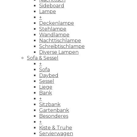
Sideboard
Lampe
+
Deckenlampe
Stehlampe
Wandlampe
Nachttischlampe
Schreibtischlampe
Diverse Lampen
Sofa & Sessel
+
Sofa
Daybed
Sessel
Liege
Bank
+
Sitzbank
Gartenbank
Besonderes
+
Kiste & Truhe
Servierwagen