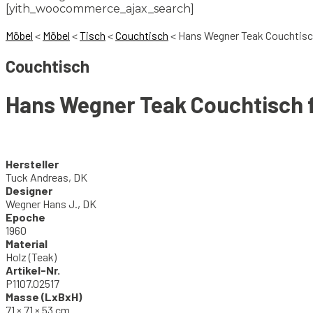
[yith_woocommerce_ajax_search]
Möbel
<
Möbel
<
Tisch
<
Couchtisch
<
Hans Wegner Teak Couchtisc
Couchtisch
Hans Wegner Teak Couchtisch 
Hersteller
Tuck Andreas, DK
Designer
Wegner Hans J., DK
Epoche
1960
Material
Holz (Teak)
Artikel-Nr.
P1107.02517
Masse (LxBxH)
71 × 71 × 53 cm