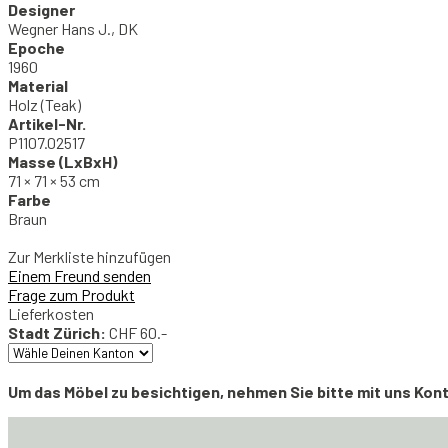
Designer
Wegner Hans J., DK
Epoche
1960
Material
Holz (Teak)
Artikel-Nr.
P1107.02517
Masse (LxBxH)
71 × 71 × 53 cm
Farbe
Braun
Zur Merkliste hinzufügen
Einem Freund senden
Frage zum Produkt
Lieferkosten
Stadt Zürich:
CHF 60.-
Um das Möbel zu besichtigen, nehmen Sie bitte mit uns Kon
Hans
Wegner
Teak