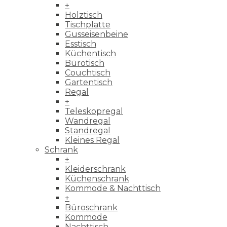
+
Holztisch
Tischplatte
Gusseisenbeine
Esstisch
Küchentisch
Bürotisch
Couchtisch
Gartentisch
Regal
+
Teleskopregal
Wandregal
Standregal
Kleines Regal
Schrank
+
Kleiderschrank
Küchenschrank
Kommode & Nachttisch
+
Büroschrank
Kommode
Nachttisch