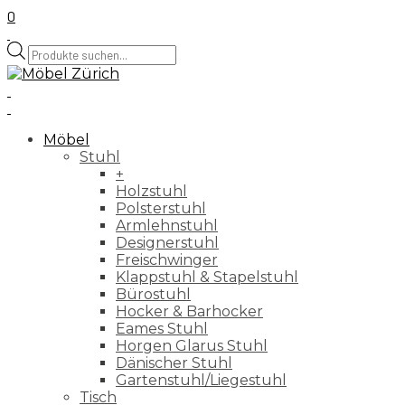
0
Products
search
Möbel
Stuhl
+
Holzstuhl
Polsterstuhl
Armlehnstuhl
Designerstuhl
Freischwinger
Klappstuhl & Stapelstuhl
Bürostuhl
Hocker & Barhocker
Eames Stuhl
Horgen Glarus Stuhl
Dänischer Stuhl
Gartenstuhl/Liegestuhl
Tisch