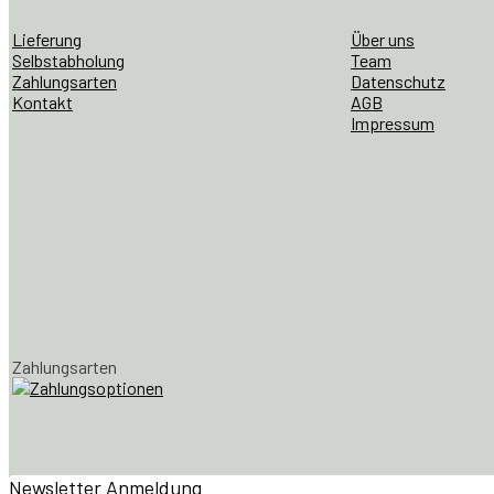
Couchtisch
Lieferung
Über uns
für
Selbstabholung
Team
Andreas
Zahlungsarten
Datenschutz
Tuck
Kontakt
AGB
Menge
Impressum
Zahlungsarten
Newsletter Anmeldung