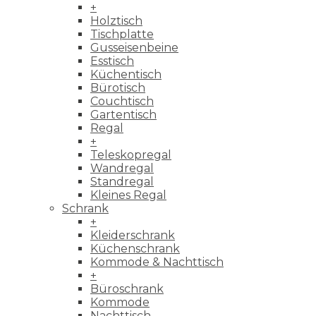
+
Holztisch
Tischplatte
Gusseisenbeine
Esstisch
Küchentisch
Bürotisch
Couchtisch
Gartentisch
Regal
+
Teleskopregal
Wandregal
Standregal
Kleines Regal
Schrank
+
Kleiderschrank
Küchenschrank
Kommode & Nachttisch
+
Büroschrank
Kommode
Nachttisch