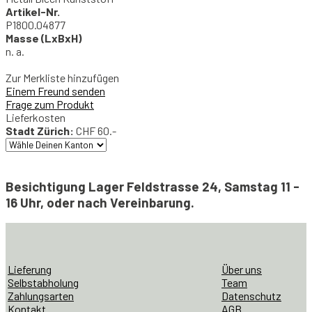
Artikel-Nr.
P1800.04877
Masse (LxBxH)
n. a.
Zur Merkliste hinzufügen
Einem Freund senden
Frage zum Produkt
Lieferkosten
Stadt Zürich:
CHF 60.-
Besichtigung Lager Feldstrasse 24, Samstag 11 -
16 Uhr, oder nach Vereinbarung.
Industrie
Tischlampe
Rot
Menge
Lieferung
Über uns
Selbstabholung
Team
Zahlungsarten
Datenschutz
Kontakt
AGB