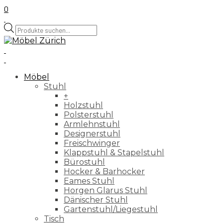
0
Products
search
Möbel
Stuhl
+
Holzstuhl
Polsterstuhl
Armlehnstuhl
Designerstuhl
Freischwinger
Klappstuhl & Stapelstuhl
Bürostuhl
Hocker & Barhocker
Eames Stuhl
Horgen Glarus Stuhl
Dänischer Stuhl
Gartenstuhl/Liegestuhl
Tisch