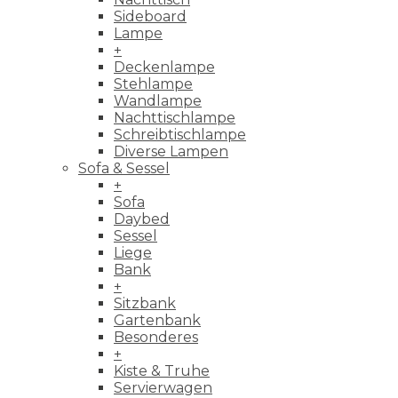
Sideboard
Lampe
+
Deckenlampe
Stehlampe
Wandlampe
Nachttischlampe
Schreibtischlampe
Diverse Lampen
Sofa & Sessel
+
Sofa
Daybed
Sessel
Liege
Bank
+
Sitzbank
Gartenbank
Besonderes
+
Kiste & Truhe
Servierwagen