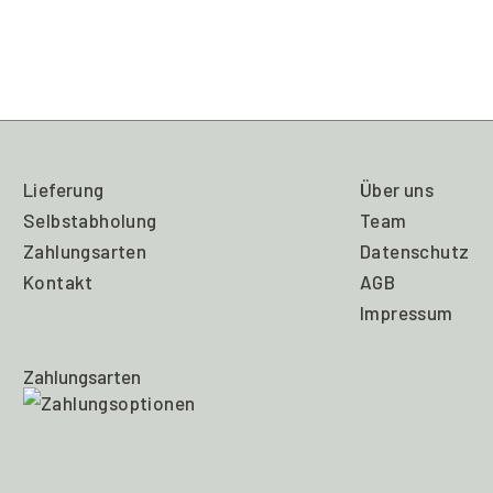
Kinderbett
Pavatex
Rot
Menge
Lieferung
Über uns
Selbstabholung
Team
Zahlungsarten
Datenschutz
Kontakt
AGB
Impressum
Zahlungsarten