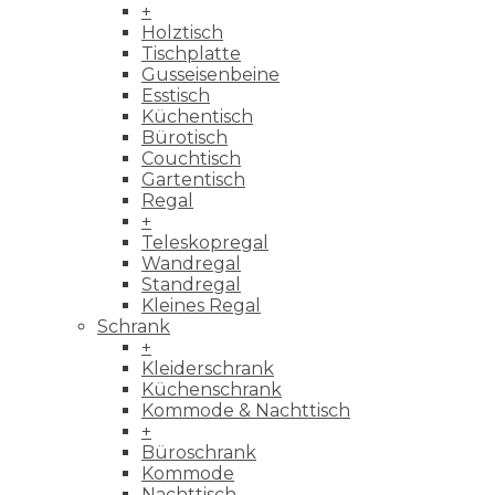
+
Holztisch
Tischplatte
Gusseisenbeine
Esstisch
Küchentisch
Bürotisch
Couchtisch
Gartentisch
Regal
+
Teleskopregal
Wandregal
Standregal
Kleines Regal
Schrank
+
Kleiderschrank
Küchenschrank
Kommode & Nachttisch
+
Büroschrank
Kommode
Nachttisch