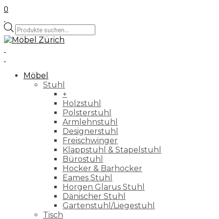
0
Products
search
Möbel
Stuhl
+
Holzstuhl
Polsterstuhl
Armlehnstuhl
Designerstuhl
Freischwinger
Klappstuhl & Stapelstuhl
Bürostuhl
Hocker & Barhocker
Eames Stuhl
Horgen Glarus Stuhl
Dänischer Stuhl
Gartenstuhl/Liegestuhl
Tisch