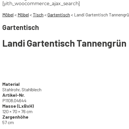
[yith_woocommerce_ajax_search]
Möbel
<
Möbel
<
Tisch
<
Gartentisch
<
Landi Gartentisch Tannengr
Gartentisch
Landi Gartentisch Tannengrün
Material
Stahlrohr, Stahlblech
Artikel-Nr.
P1108.04644
Masse (LxBxH)
120 × 70 × 76 cm
Zargenhöhe
57 cm