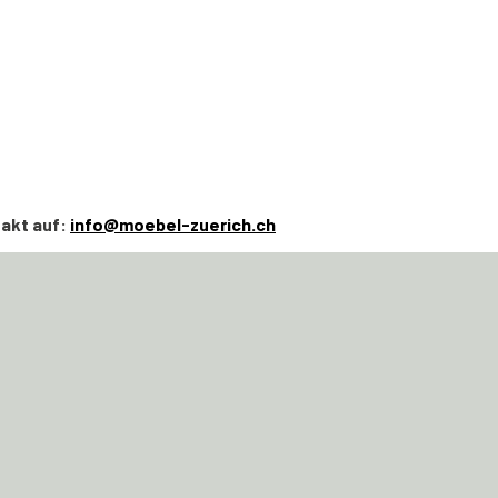
takt auf:
info@moebel-zuerich.ch