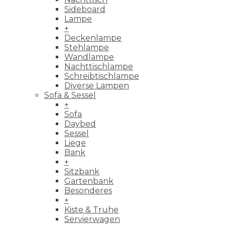
Sideboard
Lampe
+
Deckenlampe
Stehlampe
Wandlampe
Nachttischlampe
Schreibtischlampe
Diverse Lampen
Sofa & Sessel
+
Sofa
Daybed
Sessel
Liege
Bank
+
Sitzbank
Gartenbank
Besonderes
+
Kiste & Truhe
Servierwagen