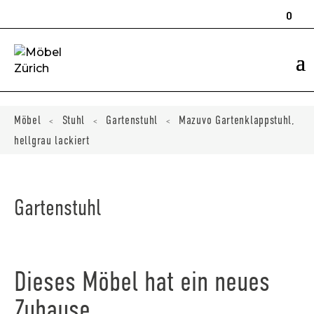
Products
search
0
ducts
ch
Möbel
Stuhl
Gartenstuhl
Mazuvo Gartenklappstuhl,
<
<
<
hellgrau lackiert
Gartenstuhl
Dieses Möbel hat ein neues
Zuhause