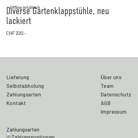
Offline erhältlich
Diverse Gartenklappstühle, neu
lackiert
CHF
220.-
Lieferung
Über uns
Selbstabholung
Team
Zahlungsarten
Datenschutz
Kontakt
AGB
Impressum
Zahlungsarten