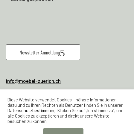
Newsletter Anmeldung
info@moebel-zuerich.ch
079 928 80 04
Verkauf & Office:
Diese Website verwendet Cookies – nähere Informationen
044 461 21 23
Werkstatt
dazu und zu Ihren Rechten als Benutzer finden Sie in unserer
Datenschutzbestimmung
. Klicken Sie auf „Ich stimme zu“, um
alle Cookies zu akzeptieren und direkt unsere Website
Lager Feldstrasse 24
besuchen zu können.
Samstags 11 -16 Uhr
Maps Link Feldstrasse 24