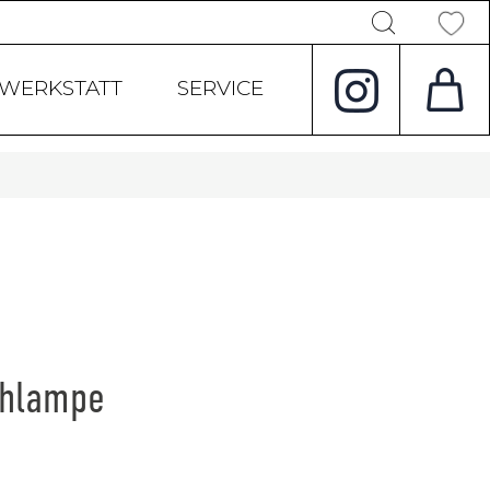
Products
search
WERKSTATT
SERVICE
chlampe