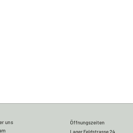
Messing
Spot
Tischlampe
Menge
er uns
Öffnungszeiten
am
Lager Feldstrasse 24