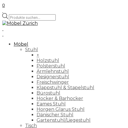
0
Products
search
Möbel
Stuhl
+
Holzstuhl
Polsterstuhl
Armlehnstuhl
Designerstuhl
Freischwinger
Klappstuhl & Stapelstuhl
Bürostuhl
Hocker & Barhocker
Eames Stuhl
Horgen Glarus Stuhl
Dänischer Stuhl
Gartenstuhl/Liegestuhl
Tisch