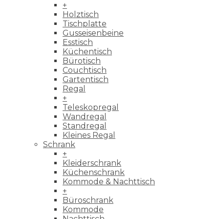
+
Holztisch
Tischplatte
Gusseisenbeine
Esstisch
Küchentisch
Bürotisch
Couchtisch
Gartentisch
Regal
+
Teleskopregal
Wandregal
Standregal
Kleines Regal
Schrank
+
Kleiderschrank
Küchenschrank
Kommode & Nachttisch
+
Büroschrank
Kommode
Nachttisch