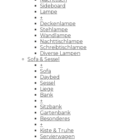
Sideboard
Lampe
+
Deckenlampe
Stehlampe
Wandlampe
Nachttischlampe
Schreibtischlampe
Diverse Lampen
Sofa & Sessel
+
Sofa
Daybed
Sessel
Liege
Bank
+
Sitzbank
Gartenbank
Besonderes
+
Kiste & Truhe
Servierwagen