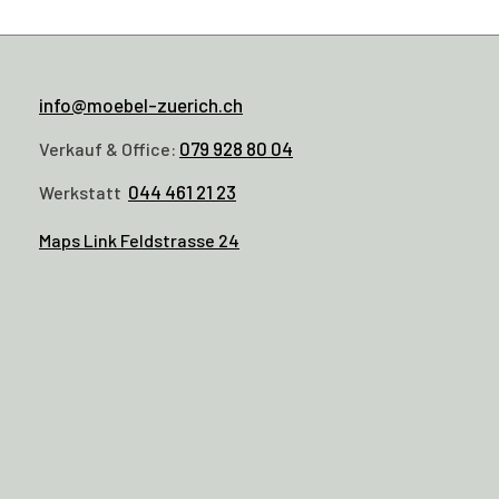
info@moebel-zuerich.ch
079 928 80 04
Verkauf & Office:
044 461 21 23
Werkstatt
Maps Link Feldstrasse 24