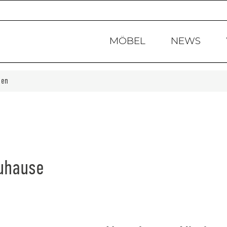
Products
search
MÖBEL
NEWS
den
Zuhause