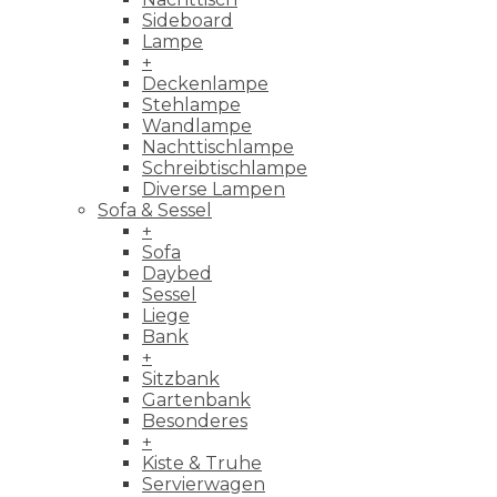
Sideboard
Lampe
+
Deckenlampe
Stehlampe
Wandlampe
Nachttischlampe
Schreibtischlampe
Diverse Lampen
Sofa & Sessel
+
Sofa
Daybed
Sessel
Liege
Bank
+
Sitzbank
Gartenbank
Besonderes
+
Kiste & Truhe
Servierwagen