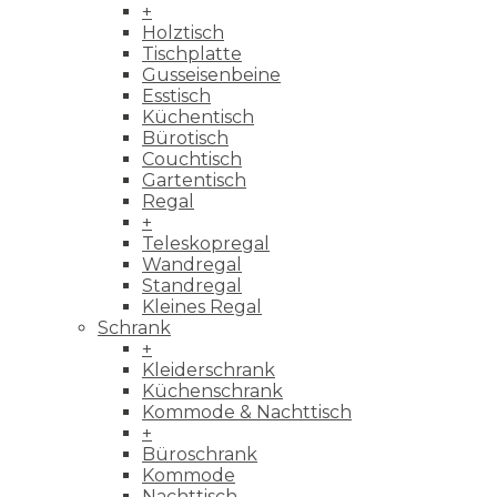
+
Holztisch
Tischplatte
Gusseisenbeine
Esstisch
Küchentisch
Bürotisch
Couchtisch
Gartentisch
Regal
+
Teleskopregal
Wandregal
Standregal
Kleines Regal
Schrank
+
Kleiderschrank
Küchenschrank
Kommode & Nachttisch
+
Büroschrank
Kommode
Nachttisch