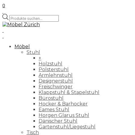
0
Products
search
Möbel
Stuhl
+
Holzstuhl
Polsterstuhl
Armlehnstuhl
Designerstuhl
Freischwinger
Klappstuhl & Stapelstuhl
Bürostuhl
Hocker & Barhocker
Eames Stuhl
Horgen Glarus Stuhl
Dänischer Stuhl
Gartenstuhl/Liegestuhl
Tisch