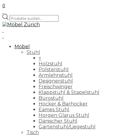
0
Products
search
Möbel
Stuhl
+
Holzstuhl
Polsterstuhl
Armlehnstuhl
Designerstuhl
Freischwinger
Klappstuhl & Stapelstuhl
Bürostuhl
Hocker & Barhocker
Eames Stuhl
Horgen Glarus Stuhl
Dänischer Stuhl
Gartenstuhl/Liegestuhl
Tisch