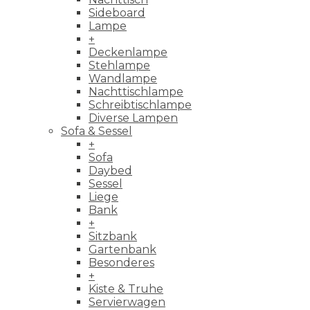
Sideboard
Lampe
+
Deckenlampe
Stehlampe
Wandlampe
Nachttischlampe
Schreibtischlampe
Diverse Lampen
Sofa & Sessel
+
Sofa
Daybed
Sessel
Liege
Bank
+
Sitzbank
Gartenbank
Besonderes
+
Kiste & Truhe
Servierwagen