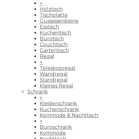
+
Holztisch
Tischplatte
Gusseisenbeine
Esstisch
Küchentisch
Bürotisch
Couchtisch
Gartentisch
Regal
+
Teleskopregal
Wandregal
Standregal
Kleines Regal
Schrank
+
Kleiderschrank
Küchenschrank
Kommode & Nachttisch
+
Büroschrank
Kommode
Nachttisch