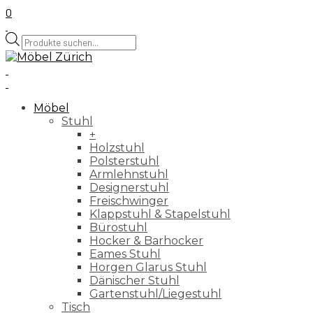
0
Products
search
Möbel
Stuhl
+
Holzstuhl
Polsterstuhl
Armlehnstuhl
Designerstuhl
Freischwinger
Klappstuhl & Stapelstuhl
Bürostuhl
Hocker & Barhocker
Eames Stuhl
Horgen Glarus Stuhl
Dänischer Stuhl
Gartenstuhl/Liegestuhl
Tisch